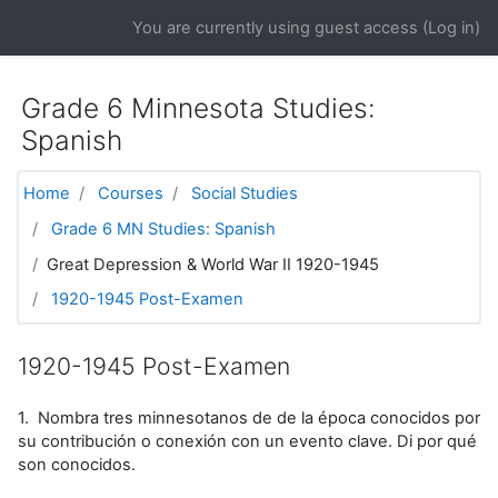
Skip to main content
You are currently using guest access (
Log in
)
Grade 6 Minnesota Studies:
Spanish
Home
Courses
Social Studies
Grade 6 MN Studies: Spanish
Great Depression & World War II 1920-1945
1920-1945 Post-Examen
1920-1945 Post-Examen
1. Nombra tres minnesotanos de de la época conocidos por
su contribución o conexión con un evento clave. Di por qué
son conocidos.