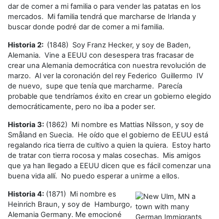
dar de comer a mi familia o para vender las patatas en los
mercados. Mi familia tendrá que marcharse de Irlanda y
buscar donde podré dar de comer a mi familia.
Historia 2:
(1848) Soy Franz Hecker, y soy de Baden,
Alemania. Vine a EEUU con desespera tras fracasar de
crear una Alemania democrática con nuestra revolución de
marzo. Al ver la coronación del rey Federico Guillermo IV
de nuevo, supe que tenía que marcharme. Parecía
probable que tendríamos éxito en crear un gobierno elegido
democráticamente, pero no iba a poder ser.
Historia 3:
(1862) Mi nombre es Mattias Nilsson, y soy de
Småland en Suecia. He oído que el gobierno de EEUU está
regalando rica tierra de cultivo a quien la quiera. Estoy harto
de tratar con tierra rocosa y malas cosechas. Mis amigos
que ya han llegado a EEUU dicen que es fácil comenzar una
buena vida allí. No puedo esperar a unirme a ellos.
Historia 4:
(1871) Mi nombre es
Heinrich Braun, y soy de Hamburgo,
Alemania Germany. Me emocioné