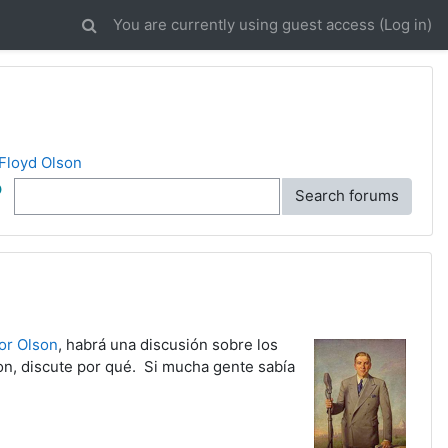
You are currently using guest access (
Log in
)
Floyd Olson
ch
Search forums
or Olson
, habrá una discusión sobre los
on, discute por qué. Si mucha gente sabía