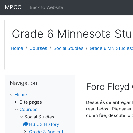
Skip to main content
MPCC
Back to Website
Grade 6 Minnesota Stu
Home
Courses
Social Studies
Grade 6 MN Studies:
Skip Navigation
Navigation
Foro Floyd
Home
Site pages
Después de entregar l
resultados. Piensa en
Courses
quien fue, descute lo 
Social Studies
HS US History
Grade 3 Ancient