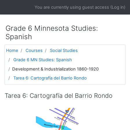
Skip to main content
You are currently using guest access (
Log in
)
Grade 6 Minnesota Studies:
Spanish
Home
Courses
Social Studies
Grade 6 MN Studies: Spanish
Development & Industrialization 1860-1920
Tarea 6: Cartografía del Barrio Rondo
Tarea 6: Cartografía del Barrio Rondo