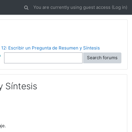
You are currently using guest access (
Log in
)
 12: Escribir un Pregunta de Resumen y Síntesis
ch
Search forums
 Síntesis
je.