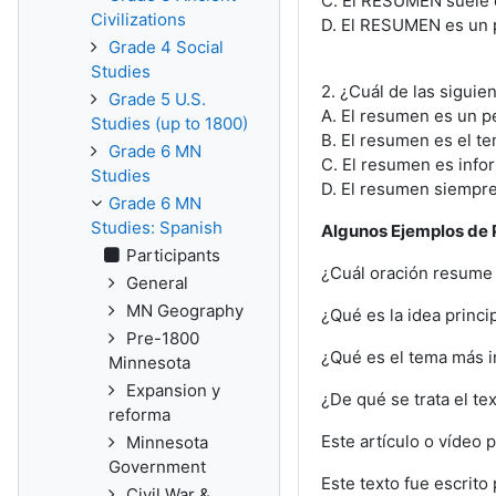
C. El RESUMEN suele e
Civilizations
D. El RESUMEN es un p
Grade 4 Social
Studies
2. ¿Cuál de las sigui
Grade 5 U.S.
A. El resumen es un p
Studies (up to 1800)
B. El resumen es el te
Grade 6 MN
C. El resumen es infor
Studies
D. El resumen siempre
Grade 6 MN
Studies: Spanish
Algunos Ejemplos de P
Participants
¿Cuál oración resume
General
MN Geography
¿Qué es la idea princi
Pre-1800
¿Qué es el tema más 
Minnesota
Expansion y
¿De qué se trata el te
reforma
Este artículo o vídeo p
Minnesota
Government
Este texto fue escrito p
Civil War &