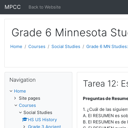
Skip to main content
MPCC
Back to Website
Grade 6 Minnesota Stu
Home
Courses
Social Studies
Grade 6 MN Studies:
Skip Navigation
Navigation
Tarea 12: E
Home
Site pages
Preguntas de Resumen
Courses
1. ¿Cuál de las siguie
Social Studies
A. El RESUMEN es sobr
HS US History
B. El RESUMEN es de lo
Grade 3 Ancient