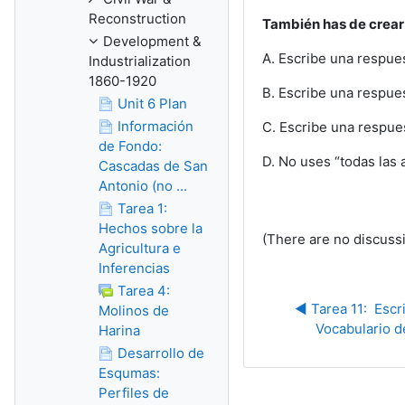
Reconstruction
También has de crear 
Development &
A. Escribe una respues
Industrialization
1860-1920
B. Escribe una respues
Unit 6 Plan
Información
C. Escribe una respues
de Fondo:
D. No uses “todas las
Cascadas de San
Antonio (no ...
Tarea 1:
Hechos sobre la
(There are no discussi
Agricultura e
Inferencias
Tarea 4:
◀︎ Tarea 11:  Escr
Molinos de
Vocabulario d
Harina
Desarrollo de
Esqumas:
Perfiles de