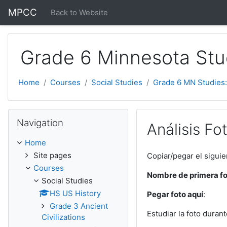
Skip to main content
MPCC
Back to Website
Grade 6 Minnesota Stu
Home
Courses
Social Studies
Grade 6 MN Studies:
Skip Navigation
Navigation
Análisis Fo
Home
Site pages
Copiar/pegar el siguie
Courses
Nombre de primera fo
Social Studies
HS US History
Pegar foto aquí
:
Grade 3 Ancient
Estudiar la foto duran
Civilizations