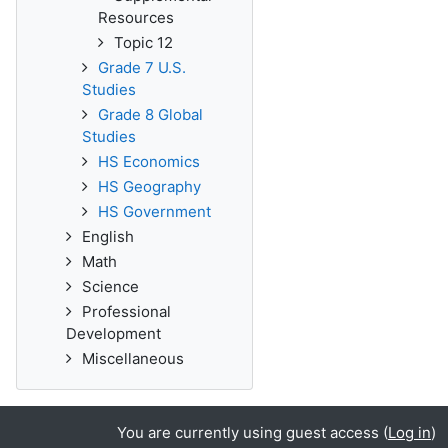
Resources
Topic 12
Grade 7 U.S.
Studies
Grade 8 Global
Studies
HS Economics
HS Geography
HS Government
English
Math
Science
Professional
Development
Miscellaneous
You are currently using guest access (
Log in
)