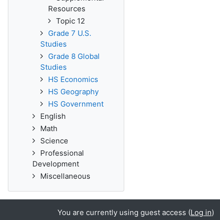
Resources
Topic 12
Grade 7 U.S.
Studies
Grade 8 Global
Studies
HS Economics
HS Geography
HS Government
English
Math
Science
Professional
Development
Miscellaneous
You are currently using guest access (
Log in
)