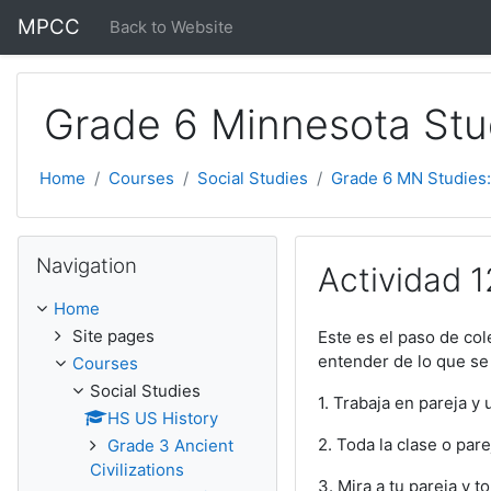
Skip to main content
MPCC
Back to Website
Grade 6 Minnesota Stu
Home
Courses
Social Studies
Grade 6 MN Studies:
Skip Navigation
Navigation
Actividad 12
Home
Site pages
Este es el paso de co
entender de lo que se 
Courses
Social Studies
1. Trabaja en pareja y
HS US History
2. Toda la clase o par
Grade 3 Ancient
Civilizations
3. Mira a tu pareja y