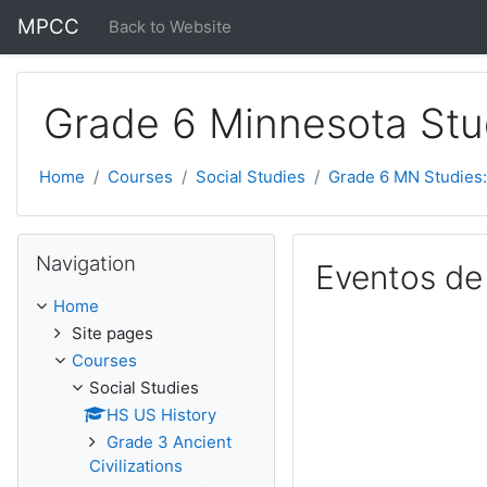
Skip to main content
MPCC
Back to Website
Grade 6 Minnesota Stu
Home
Courses
Social Studies
Grade 6 MN Studies:
Skip Navigation
Navigation
Eventos de
Home
Site pages
Courses
Social Studies
HS US History
Grade 3 Ancient
Civilizations