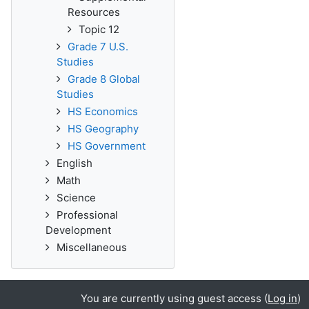
Resources
Topic 12
Grade 7 U.S.
Studies
Grade 8 Global
Studies
HS Economics
HS Geography
HS Government
English
Math
Science
Professional
Development
Miscellaneous
You are currently using guest access (
Log in
)