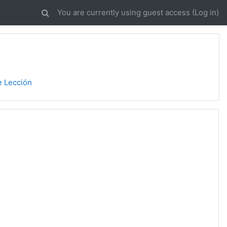
You are currently using guest access (
Log in
)
e Lección