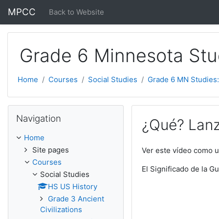
Skip to main content
MPCC
Back to Website
Grade 6 Minnesota Stu
Home
Courses
Social Studies
Grade 6 MN Studies:
Skip Navigation
Navigation
¿Qué? Lanz
Home
Site pages
Ver este vídeo como u
Courses
El Significado de la G
Social Studies
HS US History
Grade 3 Ancient
Civilizations