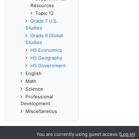
Resources
Topic 12
Grade 7 U.S.
Studies
Grade 8 Global
Studies
HS Economics
HS Geography
HS Government
English
Math
Science
Professional
Development
Miscellaneous
You are currently using guest access (
Log in
)