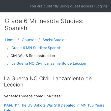
Skip to main content
You are currently using guest access (
Log in
)
Grade 6 Minnesota Studies:
Spanish
Home
Courses
Social Studies
Grade 6 MN Studies: Spanish
Civil War & Reconstruction
La Guerra NO Civil: Lanzamiento de Lección
La Guerra NO Civil: Lanzamiento de
Lección
Ver estos vídeos como una clase:
KARE 11: The US Dakota War Still Debated in MN 150 Years
Later