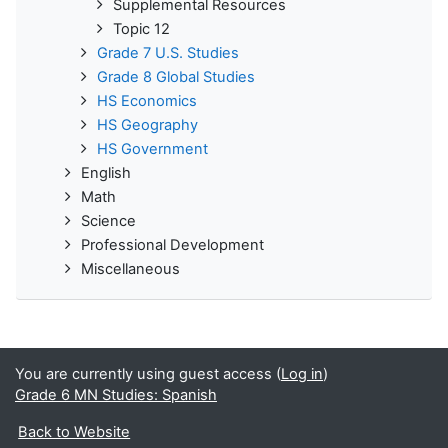
Supplemental Resources
Topic 12
Grade 7 U.S. Studies
Grade 8 Global Studies
HS Economics
HS Geography
HS Government
English
Math
Science
Professional Development
Miscellaneous
You are currently using guest access (
Log in
)
Grade 6 MN Studies: Spanish
Back to Website