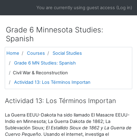
Skip to main content
You are currently using guest access (
Log in
)
Grade 6 Minnesota Studies:
Spanish
Home
Courses
Social Studies
Grade 6 MN Studies: Spanish
Civil War & Reconstruction
Actividad 13: Los Términos Importan
Actividad 13: Los Términos Importan
La Guerra EEUU-Dakota ha sido llamado El Masacre EEUU-
Indio en Minnesota; La Guerra Dakota de 1862; La
Sublevación Sioux
; El Estallido Sioux de 1862 y La Guerra de
Cuervo Pequeño
. Usando el internet, investiga el