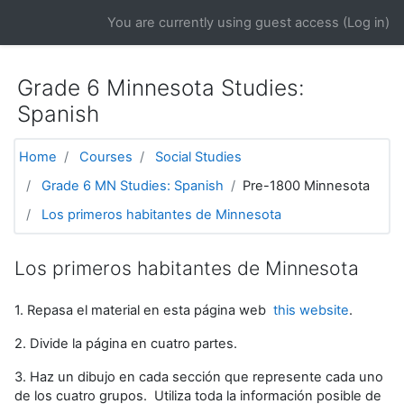
Skip to main content
You are currently using guest access (
Log in
)
Grade 6 Minnesota Studies:
Spanish
Home
Courses
Social Studies
Grade 6 MN Studies: Spanish
Pre-1800 Minnesota
Los primeros habitantes de Minnesota
Los primeros habitantes de Minnesota
1. Repasa el material en esta página web
this website
.
2. Divide la página en cuatro partes.
3. Haz un dibujo en cada sección que represente cada uno
de los cuatro grupos. Utiliza toda la información posible de