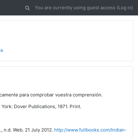
You are currently using guest access (
Log in
)
ia
iódicamente para comprobar vuestra comprensión.
York: Dover Publications, 1971. Print.
p., n.d. Web. 21 July 2012.
http://www.fullbooks.com/Indian-