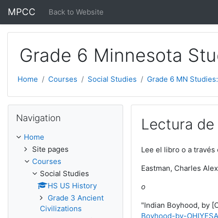
Skip to main content
MPCC
Back to Website
Grade 6 Minnesota Stu
Home
Courses
Social Studies
Grade 6 MN Studies:
Skip Navigation
Navigation
Lectura de 
Home
Site pages
Lee el libro o a trav
Courses
Eastman, Charles Ale
Social Studies
HS US History
o
Grade 3 Ancient
"Indian Boyhood, by 
Civilizations
Boyhood-by-OHIYESA-