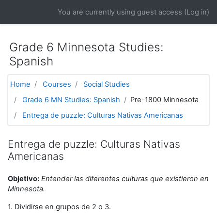
Skip to main content
You are currently using guest access (
Log in
)
Grade 6 Minnesota Studies:
Spanish
Home
Courses
Social Studies
Grade 6 MN Studies: Spanish
Pre-1800 Minnesota
Entrega de puzzle: Culturas Nativas Americanas
Entrega de puzzle: Culturas Nativas
Americanas
Objetivo:
Entender las diferentes culturas que existieron en
Minnesota.
1. Dividirse en grupos de 2 o 3.