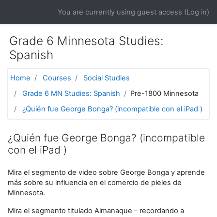
Skip to main content
You are currently using guest access (
Log in
)
Grade 6 Minnesota Studies:
Spanish
Home
Courses
Social Studies
Grade 6 MN Studies: Spanish
Pre-1800 Minnesota
¿Quién fue George Bonga? (incompatible con el iPad )
¿Quién fue George Bonga? (incompatible
con el iPad )
Mira el segmento de video sobre George Bonga y aprende
más sobre su influencia en el comercio de pieles de
Minnesota.
Mira el segmento titulado Almanaque – recordando a