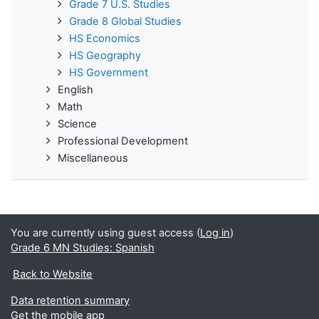
Grade 7 U.S. Studies
Grade 8 Global Studies
HS Economics
HS Geography
HS Government
English
Math
Science
Professional Development
Miscellaneous
You are currently using guest access (
Log in
)
Grade 6 MN Studies: Spanish
Back to Website
Data retention summary
Get the mobile app