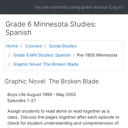
Skip to main content
You are currently using guest access (
Log in
)
Grade 6 Minnesota Studies:
Spanish
Home
Courses
Social Studies
Grade 6 MN Studies: Spanish
Pre-1800 Minnesota
Graphic Novel: The Broken Blade
Graphic Novel: The Broken Blade
Boys Life August 1999 – May 2002
Episodes 1-27
Assign students to read alone or read together as a
class. Discuss the pages together after each episode to
check for student understanding and comprehension of