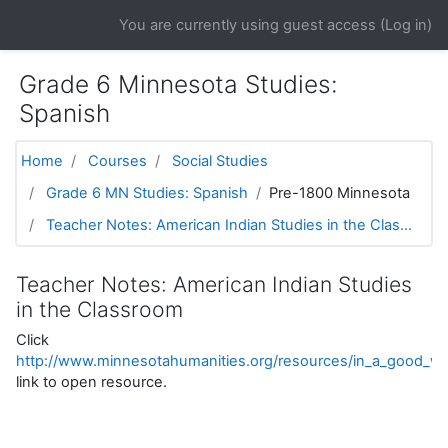
Skip to main content
You are currently using guest access (
Log in
)
Grade 6 Minnesota Studies:
Spanish
Home
Courses
Social Studies
Grade 6 MN Studies: Spanish
Pre-1800 Minnesota
Teacher Notes: American Indian Studies in the Clas...
Teacher Notes: American Indian Studies
in the Classroom
Click
http://www.minnesotahumanities.org/resources/in_a_good_wa
link to open resource.