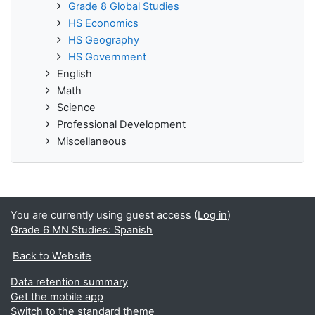
Grade 8 Global Studies
HS Economics
HS Geography
HS Government
English
Math
Science
Professional Development
Miscellaneous
You are currently using guest access (
Log in
)
Grade 6 MN Studies: Spanish
Back to Website
Data retention summary
Get the mobile app
Switch to the standard theme