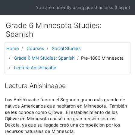
Skip to main content
You are currently using guest access (
Log in
)
Grade 6 Minnesota Studies:
Spanish
Home
Courses
Social Studies
Grade 6 MN Studies: Spanish
Pre-1800 Minnesota
Lectura Anishinaabe
Lectura Anishinaabe
Los Anishinaabe fueron el Segundo grupo más grande de
nativos Americanos que habitaron en Minnesota. También
se les conoce como Ojibwe. El establecimiento de los
Ojibwe en Minnesota causó una gran tensión con los
Dakota, ya que su llegada creó una competición por los
recursos naturales de Minnesota.