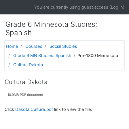
Skip to main content
You are currently using guest access (
Log in
)
Grade 6 Minnesota Studies:
Spanish
Home
Courses
Social Studies
Grade 6 MN Studies: Spanish
Pre-1800 Minnesota
Cultura Dakota
Cultura Dakota
10.9MB PDF document
Click
Dakota Culture.pdf
link to view the file.